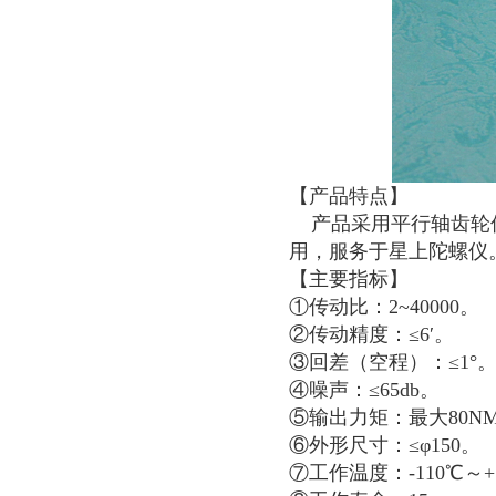
【产品特点】
产品采用平行轴齿轮传
用，服务于星上陀螺仪
【主要指标】
①传动比：2~40000。
②传动精度：≤6′。
③回差（空程）：≤1°
④噪声：≤65db。
⑤输出力矩：最大80N
⑥外形尺寸：≤φ150。
⑦工作温度：-110℃～+