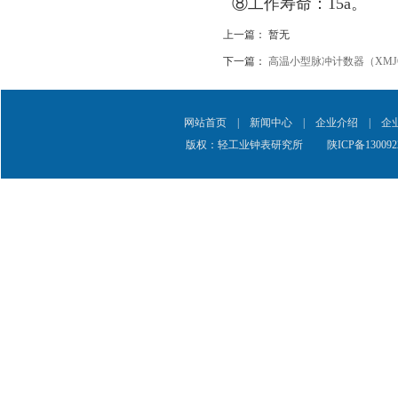
⑧工作寿命：15a。
上一篇： 暂无
下一篇：
高温小型脉冲计数器（XMJ
网站首页
|
新闻中心
|
企业介绍
|
企
版权：轻工业钟表研究所
陕ICP备130092