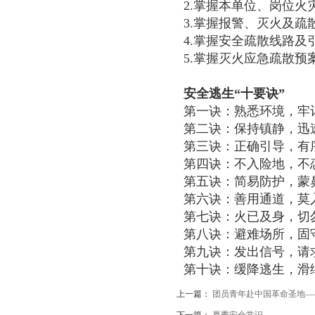
2.掌握本单位、岗位火
3.掌握报警、灭火及疏
4.掌握安全疏散线路及
5.掌握灭火应急疏散预
安全逃生“十要诀”
第一诀：熟悉环境，牢
第二诀：保持镇静，迅
第三诀：正确引导，有
第四诀：不入险地，不
第五诀：简易防护，蒙
第六诀：善用通道，莫
第七诀：火已及身，切
第八诀：避难场所，固
第九诀：发出信号，请
第十诀：缓降逃生，滑
上一篇：
团员青年赴中国革命圣地—