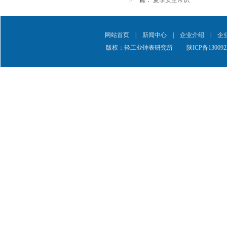
下一篇：
夏季安全常识
网站首页
|
新闻中心
|
企业介绍
|
企
版权：轻工业钟表研究所
陕ICP备130092