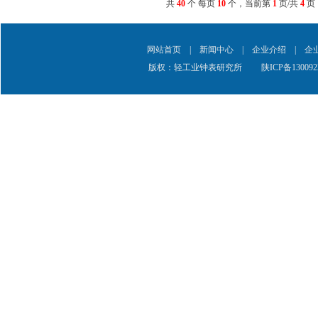
共
40
个 每页
10
个，当前第
1
页/共
4
页
网站首页
|
新闻中心
|
企业介绍
|
企
版权：轻工业钟表研究所
陕ICP备130092