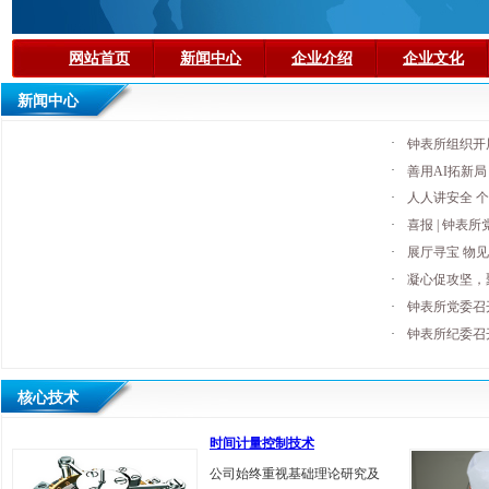
网站首页
新闻中心
企业介绍
企业文化
新闻中心
·
钟表所组织开
·
善用AI拓新
·
人人讲安全 
·
喜报 | 钟表
·
展厅寻宝 物见
·
凝心促攻坚，聚
·
钟表所党委召
·
钟表所纪委召
核心技术
时间计量控制技术
公司始终重视基础理论研究及